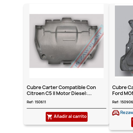
Cubre Carter Compatible Con
Cubre Ca
Citroen C5 II Motor Diesel:...
Ford MON
Ref:
150611
Ref:
15090
Rezaw
Añadir al carrito
shopping_cart
sh