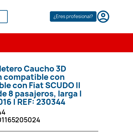
¿Eres profesional?
letero Caucho 3D
 compatible con
le con Fiat SCUDO II
e 8 pasajeros, larga |
016 | REF: 230344
44
01165205024