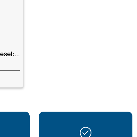
sel:...