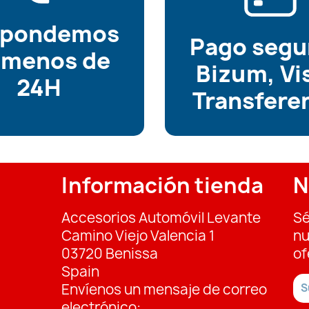
spondemos
Pago segu
 menos de
Bizum, Vi
24H
Transfere
Información tienda
N
Accesorios Automóvil Levante
Sé
Camino Viejo Valencia 1
nu
03720 Benissa
of
Spain
Envíenos un mensaje de correo
electrónico: