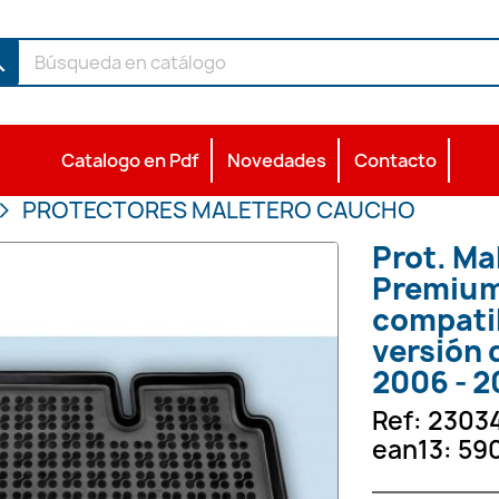
ch
Catalogo en Pdf
Novedades
Contacto
PROTECTORES MALETERO CAUCHO
Prot. Ma
Premium
compatib
versión d
2006 - 2
Ref:
2303
ean13:
59