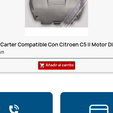
Carter Compatible Con Citroen C5 II Motor Die
611
Añadir al carrito
shopping_cart