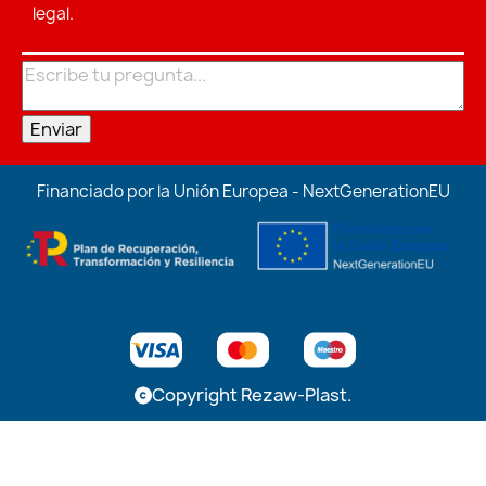
legal.
Enviar
Financiado por la Unión Europea - NextGenerationEU
Copyright Rezaw-Plast.