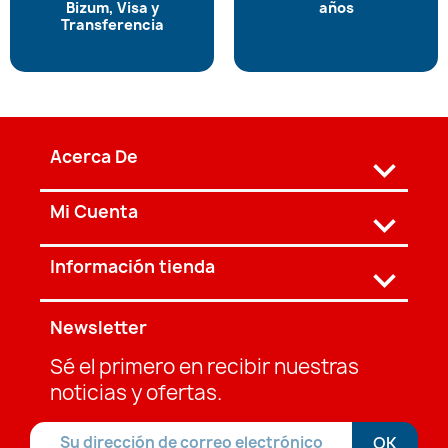
Bizum, Visa y
años
Transferencia
Acerca De

Mi Cuenta

Información tienda
keyboard_arrow_down
Newsletter
Sé el primero en recibir nuestras
noticias y ofertas.