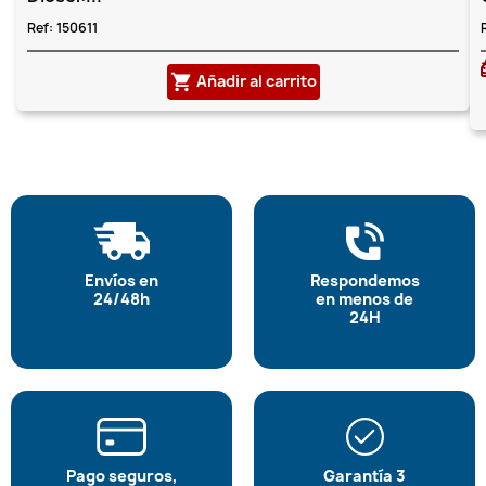
Ref:
150611
Añadir al carrito
shopping_cart
Envíos en
Respondemos
24/48h
en menos de
24H
Pago seguros,
Garantía 3