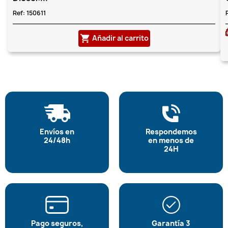
Ref:
150611
Añadir al carrito
shopping_cart
Envíos en
Respondemos
24/48h
en menos de
24H
Pago seguros,
Garantía 3