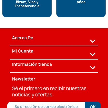
Bizum, Visa y
años
Transferencia
Acerca De

Mi Cuenta

Información tienda
keyboard_arrow_down
Newsletter
Sé el primero en recibir nuestras
noticias y ofertas.