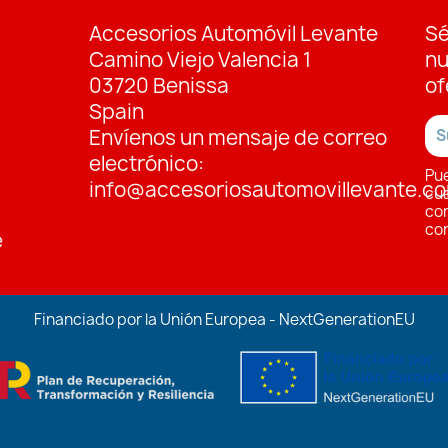
Accesorios Automóvil Levante
Sé
Camino Viejo Valencia 1
nu
03720 Benissa
of
Spain
Envíenos un mensaje de correo
electrónico:
Pu
info@accesoriosautomovillevante.c
cua
con
con
e
Financiado por la Unión Europea - NextGenerationEU