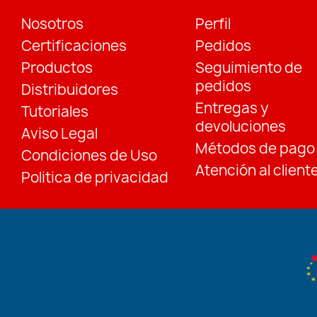
Nosotros
Perfil
Certificaciones
Pedidos
Productos
Seguimiento de
pedidos
Distribuidores
Entregas y
Tutoriales
devoluciones
Aviso Legal
Métodos de pago
Condiciones de Uso
Atención al client
Politica de privacidad