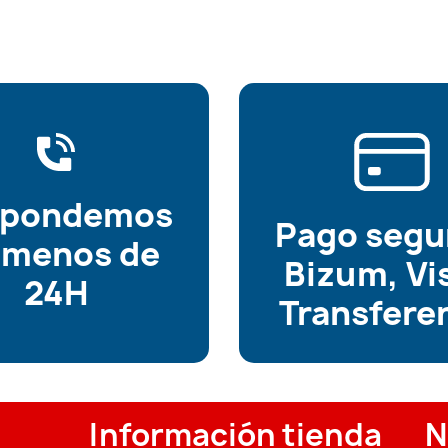
spondemos
Pago segu
 menos de
Bizum, Vi
24H
Transfere
Información tienda
N