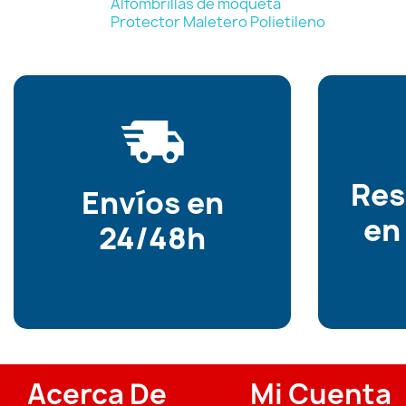
Alfombrillas de moqueta
Protector Maletero Polietileno
Re
Envíos en
en
24/48h
Acerca De
Mi Cuenta