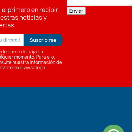
 el primero en recibir
Enviar
estras noticias y
ertas.
ede darse de baja en
om
lquier momento. Para ello,
sulte nuestra información de
tacto en el aviso legal.