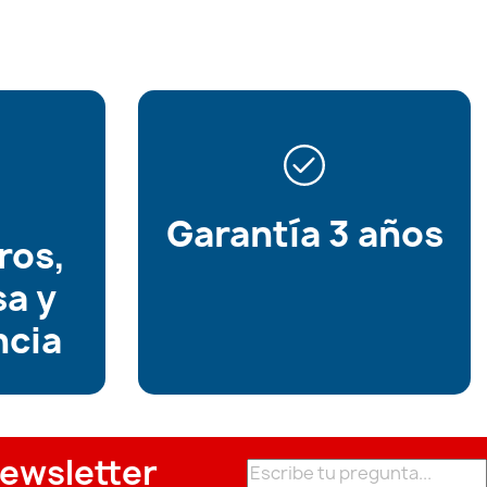
Garantía 3 años
ros,
sa y
ncia
ewsletter