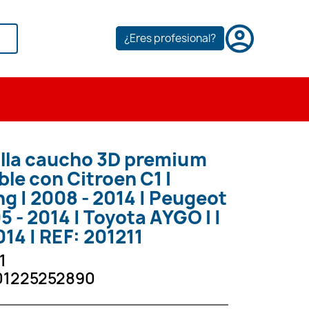
¿Eres profesional?
illa caucho 3D premium
le con Citroen C1 I
ng | 2008 - 2014 | Peugeot
5 - 2014 | Toyota AYGO I |
014 | REF: 201211
1
01225252890