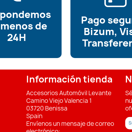
spondemos
Pago segu
 menos de
Bizum, Vi
24H
Transfere
Información tienda
N
Accesorios Automóvil Levante
Sé
Camino Viejo Valencia 1
nu
03720 Benissa
of
Spain
Envíenos un mensaje de correo
electrónico: