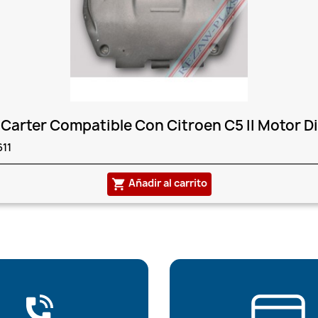
Carter Compatible Con Citroen C5 II Motor Die
611
Añadir al carrito
shopping_cart