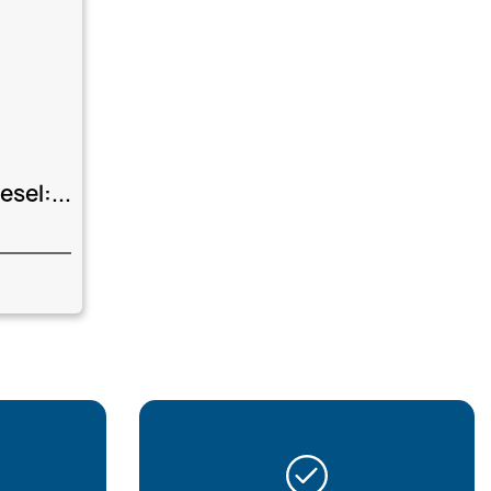
sel:...