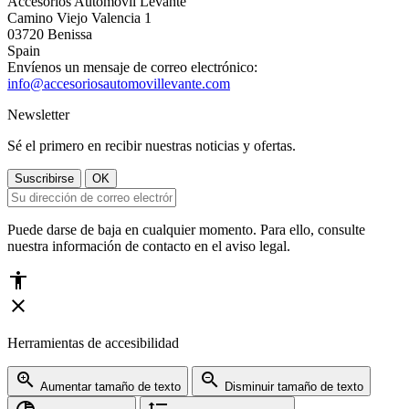
Accesorios Automóvil Levante
Camino Viejo Valencia 1
03720 Benissa
Spain
Envíenos un mensaje de correo electrónico:
info@accesoriosautomovillevante.com
Newsletter
Sé el primero en recibir nuestras noticias y ofertas.
Puede darse de baja en cualquier momento. Para ello, consulte
nuestra información de contacto en el aviso legal.
accessibility
close
Herramientas de accesibilidad
zoom_in
zoom_out
Aumentar tamaño de texto
Disminuir tamaño de texto