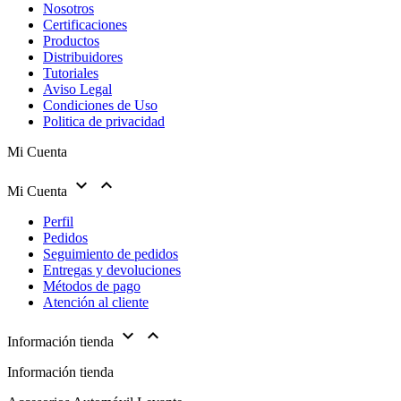
Nosotros
Certificaciones
Productos
Distribuidores
Tutoriales
Aviso Legal
Condiciones de Uso
Politica de privacidad
Mi Cuenta


Mi Cuenta
Perfil
Pedidos
Seguimiento de pedidos
Entregas y devoluciones
Métodos de pago
Atención al cliente
keyboard_arrow_down
keyboard_arrow_up
Información tienda
Información tienda