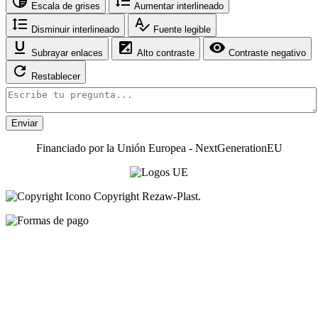
tonality
format_line_spacing
Escala de grises
Aumentar interlineado
format_line_spacing
spellcheck
Disminuir interlineado
Fuente legible
format_underlined
exposure
visibility
Subrayar enlaces
Alto contraste
Contraste negativo
refresh
Restablecer
Enviar
Financiado por la Unión Europea - NextGenerationEU
Copyright Rezaw-Plast.