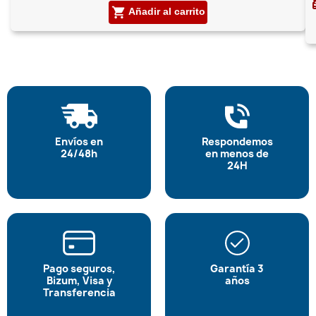
shopping_cart
Añadir al carrito
Envíos en
Respondemos
24/48h
en menos de
24H
Pago seguros,
Garantía 3
Bizum, Visa y
años
Transferencia