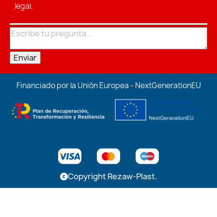
legal.
Enviar
Financiado por la Unión Europea - NextGenerationEU
Copyright Rezaw-Plast.